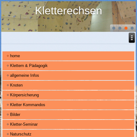
Kletterechsen
home
Klettern & Pädagogik
allgemeine Infos
Knoten
Körpersicherung
Kletter Kommandos
Bilder
Kletter-Seminar
Naturschutz