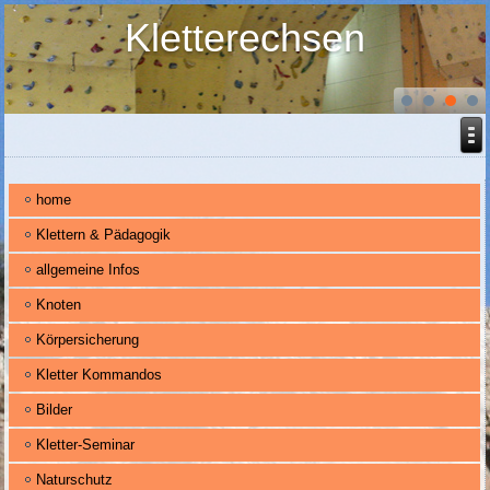
Kletterechsen
home
Klettern & Pädagogik
allgemeine Infos
Knoten
Körpersicherung
Kletter Kommandos
Bilder
Kletter-Seminar
Naturschutz